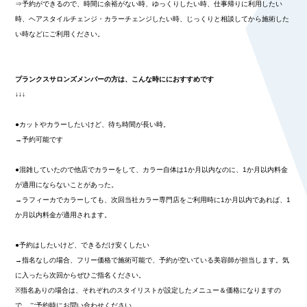
⇒予約ができるので、時間に余裕がない時、ゆっくりしたい時、仕事帰りに利用したい
時、ヘアスタイルチェンジ・カラーチェンジしたい時、じっくりと相談してから施術した
い時などにご利用ください。
プランクスサロンズメンバーの方は、こんな時ににおすすめです
↓↓↓
●カットやカラーしたいけど、待ち時間が長い時。
→予約可能です
●混雑していたので他店でカラーをして、カラー自体は1か月以内なのに、1か月以内料金
が適用にならないことがあった。
→ラフィーカでカラーしても、次回当社カラー専門店をご利用時に1か月以内であれば、1
か月以内料金が適用されます。
●予約はしたいけど、できるだけ安くしたい
→指名なしの場合、フリー価格で施術可能で、予約が空いている美容師が担当します。気
に入ったら次回からぜひご指名ください。
※指名ありの場合は、それぞれのスタイリストが設定したメニュー＆価格になりますの
で、ご予約時にお問い合わせください。