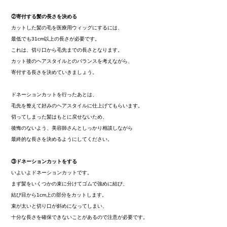
②寄付する髪の長さを決める
カットした髪の毛を医療用ウィッグにするには、
最低でも31cm以上の長さが必要です。
これは、切り口から毛先までの長さとなります。
カット後のヘアスタイルとのバランスを考えながら、
寄付する長さを決めていきましょう。
ドネーションカットを行ったあとは、
毛先を整えて好みのヘアスタイルに仕上げてもらいます。
切ってしまった髪はもとに戻せないため、
後悔のないよう、美容師さんとしっかり相談しながら
最終的な長さを決めるようにしてください。
③ドネーションカットをする
いよいよドネーションカットです。
まず髪をいくつかの束に分けてゴムで強めに結び、
結び目から1cm上の部分をカットします。
束が太いと切り口が斜めになってしまい、
十分な長さを確保できないことがあるので注意が必要です。