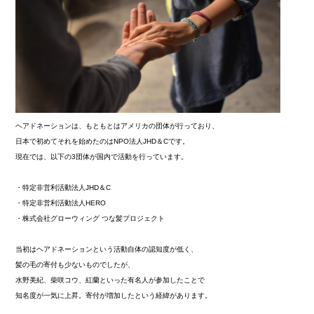
ヘアドネーションは、もともとはアメリカの団体が行っており、
日本で初めてそれを始めたのはNPO法人JHD＆Cです。
現在では、以下の3団体が国内で活動を行っています。
・特定非営利活動法人JHD＆C
・特定非営利活動法人HERO
・株式会社グローウィング つな髪プロジェクト
当初はヘアドネーションという活動自体の認知度が低く、
髪の毛の寄付も少ないものでしたが、
水野美紀、柴咲コウ、紅蘭といった有名人が参加したことで
知名度が一気に上昇。寄付が増加したという経緯があります。