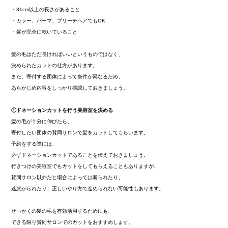
・31cm以上の長さがあること
・カラー、パーマ、ブリーチヘアでもOK
・髪が完全に乾いていること
髪の毛はただ長ければいいというものではなく、
決められたカットの仕方があります。
また、寄付する団体によって条件が異なるため、
あらかじめ内容をしっかり確認しておきましょう。
①ドネーションカットを行う美容室を決める
髪の毛が十分に伸びたら、
寄付したい団体の賛同サロンで髪をカットしてもらいます。
予約をする際には、
必ずドネーションカットであることを伝えておきましょう。
行きつけの美容室でもカットをしてもらえることもありますが、
賛同サロン以外だと場合によっては断られたり、
迷惑がられたり、正しいやり方で進められない可能性もあります。
せっかくの髪の毛を有効活用するためにも、
できる限り賛同サロンでのカットをおすすめします。