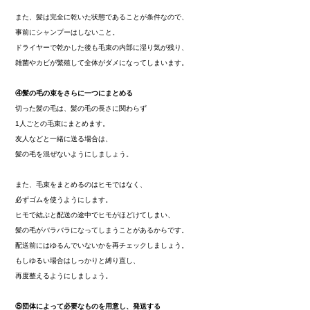
また、髪は完全に乾いた状態であることが条件なので、
事前にシャンプーはしないこと。
ドライヤーで乾かした後も毛束の内部に湿り気が残り、
雑菌やカビが繁殖して全体がダメになってしまいます。
④髪の毛の束をさらに一つにまとめる
切った髪の毛は、髪の毛の長さに関わらず
1人ごとの毛束にまとめます。
友人などと一緒に送る場合は、
髪の毛を混ぜないようにしましょう。
また、毛束をまとめるのはヒモではなく、
必ずゴムを使うようにします。
ヒモで結ぶと配送の途中でヒモがほどけてしまい、
髪の毛がバラバラになってしまうことがあるからです。
配送前にはゆるんでいないかを再チェックしましょう。
もしゆるい場合はしっかりと縛り直し、
再度整えるようにしましょう。
⑤団体によって必要なものを用意し、発送する