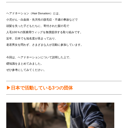
ヘアドネーション（Hair Donation）とは、
小児がん・白血病・先天性の脱毛症・不慮の事故などで
頭髪を失った子どもたちに、寄付された髪の毛で
人毛100％の医療用ウィッグを無償提供する取り組みです。
近年、日本でも知名度が高まっており、
老若男女を問わず、さまざまな人が活動に参加しています。
今回は、ヘアドネーションについて説明した上で、
礎知識をまとめてみました。
ぜひ参考にしてみてください。
▶日本で活動している3つの団体