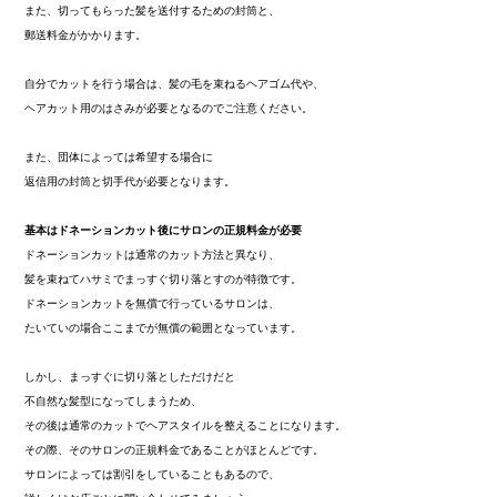
また、切ってもらった髪を送付するための封筒と、
郵送料金がかかります。
自分でカットを行う場合は、髪の毛を束ねるヘアゴム代や、
ヘアカット用のはさみが必要となるのでご注意ください。
また、団体によっては希望する場合に
返信用の封筒と切手代が必要となります。
基本はドネーションカット後にサロンの正規料金が必要
ドネーションカットは通常のカット方法と異なり、
髪を束ねてハサミでまっすぐ切り落とすのが特徴です。
ドネーションカットを無償で行っているサロンは、
たいていの場合ここまでが無償の範囲となっています。
しかし、まっすぐに切り落としただけだと
不自然な髪型になってしまうため、
その後は通常のカットでヘアスタイルを整えることになります。
その際、そのサロンの正規料金であることがほとんどです。
サロンによっては割引をしていることもあるので、