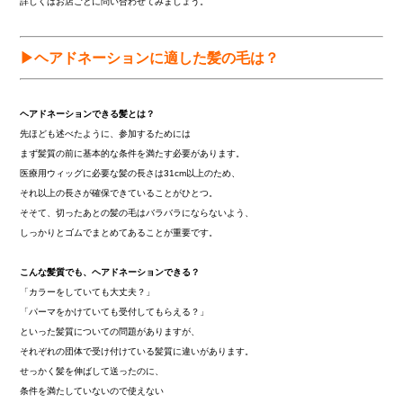
詳しくはお店ごとに問い合わせてみましょう。
▶ヘアドネーションに適した髪の毛は？
ヘアドネーションできる髪とは？
先ほども述べたように、参加するためには
まず髪質の前に基本的な条件を満たす必要があります。
医療用ウィッグに必要な髪の長さは31cm以上のため、
それ以上の長さが確保できていることがひとつ。
そそて、切ったあとの髪の毛はバラバラにならないよう、
しっかりとゴムでまとめてあることが重要です。
こんな髪質でも、ヘアドネーションできる？
「カラーをしていても大丈夫？」
「パーマをかけていても受付してもらえる？」
といった髪質についての問題がありますが、
それぞれの団体で受け付けている髪質に違いがあります。
せっかく髪を伸ばして送ったのに、
条件を満たしていないので使えない