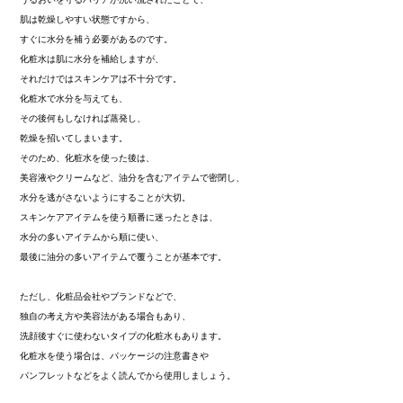
肌は乾燥しやすい状態ですから、
すぐに水分を補う必要があるのです。
化粧水は肌に水分を補給しますが、
それだけではスキンケアは不十分です。
化粧水で水分を与えても、
その後何もしなければ蒸発し、
乾燥を招いてしまいます。
そのため、化粧水を使った後は、
美容液やクリームなど、油分を含むアイテムで密閉し、
水分を逃がさないようにすることが大切。
スキンケアアイテムを使う順番に迷ったときは、
水分の多いアイテムから順に使い、
最後に油分の多いアイテムで覆うことが基本です。
ただし、化粧品会社やブランドなどで、
独自の考え方や美容法がある場合もあり、
洗顔後すぐに使わないタイプの化粧水もあります。
化粧水を使う場合は、パッケージの注意書きや
パンフレットなどをよく読んでから使用しましょう。