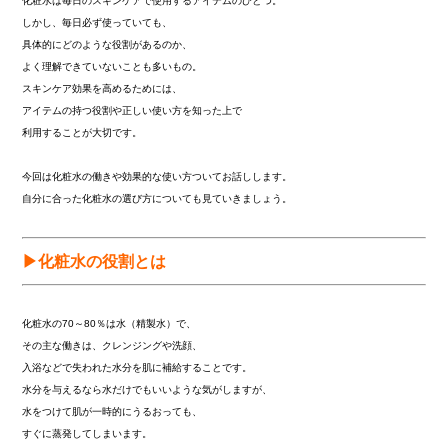
化粧水は毎日のスキンケアで使用するアイテムのひとつ。
しかし、毎日必ず使っていても、
具体的にどのような役割があるのか、
よく理解できていないことも多いもの。
スキンケア効果を高めるためには、
アイテムの持つ役割や正しい使い方を知った上で
利用することが大切です。
今回は化粧水の働きや効果的な使い方ついてお話しします。
自分に合った化粧水の選び方についても見ていきましょう。
▶化粧水の役割とは
化粧水の70～80％は水（精製水）で、
その主な働きは、クレンジングや洗顔、
入浴などで失われた水分を肌に補給することです。
水分を与えるなら水だけでもいいような気がしますが、
水をつけて肌が一時的にうるおっても、
すぐに蒸発してしまいます。