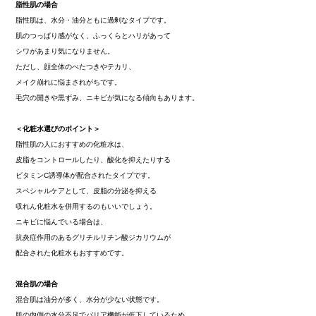
脂性肌の場合
脂性肌は、水分・油分ともに過剰なタイプです。
肌のつっぱり感がなく、ふっくらとハリがあって
シワがあまり気になりません。
ただし、顔全体のべたつきやテカリ、
メイク崩れに悩まされがちです。
毛穴の開きや黒ずみ、ニキビが気になる傾向もあります。
＜化粧水選びのポイント＞
脂性肌の人におすすめの化粧水は、
皮脂をコントロールしたり、酸化を抑えたりする
ビタミンC誘導体が配合されたタイプです。
スペシャルケアとして、皮脂の分泌を抑える
収れん化粧水を併用するのもいいでしょう。
ニキビに悩んでいる場合は、
抗炎症作用のあるグリチルリチン酸ジカリウムが
配合された化粧水もおすすめです。
混合肌の場合
混合肌は油分が多く、水分が少ない状態です。
肌の内側の水分不足でバリア機能が低下しているため、