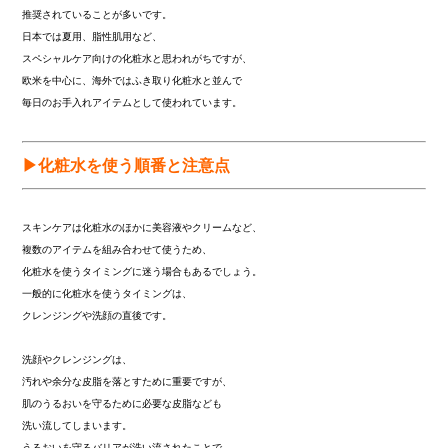
推奨されていることが多いです。
日本では夏用、脂性肌用など、
スペシャルケア向けの化粧水と思われがちですが、
欧米を中心に、海外ではふき取り化粧水と並んで
毎日のお手入れアイテムとして使われています。
▶化粧水を使う順番と注意点
スキンケアは化粧水のほかに美容液やクリームなど、
複数のアイテムを組み合わせて使うため、
化粧水を使うタイミングに迷う場合もあるでしょう。
一般的に化粧水を使うタイミングは、
クレンジングや洗顔の直後です。
洗顔やクレンジングは、
汚れや余分な皮脂を落とすために重要ですが、
肌のうるおいを守るために必要な皮脂なども
洗い流してしまいます。
うるおいを守るバリアが洗い流されたことで、