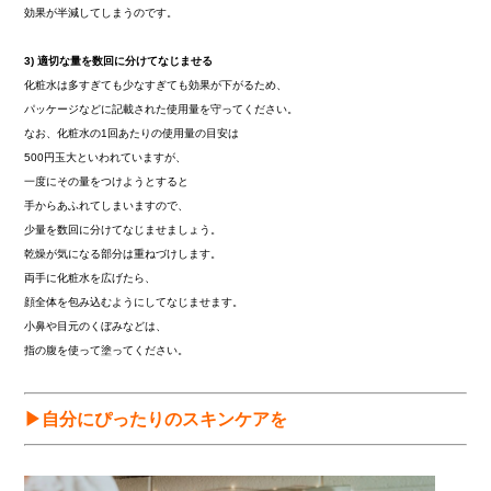
効果が半減してしまうのです。
3)
適切な量を数回に分けてなじませる
化粧水は多すぎても少なすぎても効果が下がるため、
パッケージなどに記載された使用量を守ってください。
なお、化粧水の1回あたりの使用量の目安は
500円玉大といわれていますが、
一度にその量をつけようとすると
手からあふれてしまいますので、
少量を数回に分けてなじませましょう。
乾燥が気になる部分は重ねづけします。
両手に化粧水を広げたら、
顔全体を包み込むようにしてなじませます。
小鼻や目元のくぼみなどは、
指の腹を使って塗ってください。
▶
自分にぴったりのスキンケアを