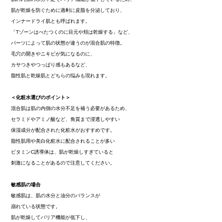
肌が乾燥を防ぐために過剰に皮脂を分泌しており、
インナードライ肌とも呼ばれます。
「Tゾーンはべたつくのに目元や頬は乾燥する」など、
パーツによって肌の状態が違うのが混合肌の特徴。
毛穴の開きやニキビが気になるのに、
カサつきやつっぱり感もあるなど、
脂性肌と乾燥肌とどちらの悩みも現れます。
＜化粧水選びのポイント＞
混合肌は肌の内側の水分不足を補う必要があるため、
セラミドやアミノ酸など、角質まで浸透しやすい
保湿成分が配合された化粧水がおすすめです。
脂性肌用や美白化粧水に配合されることが多い
ビタミンC誘導体は、肌が乾燥しすぎていると
刺激になることがあるので注意してください。
敏感肌の場合
敏感肌は、肌の水分と油分のバランスが
崩れている状態です。
肌が乾燥してバリア機能が低下し、