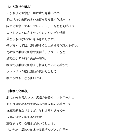
［ふき取り化粧水］
ふき取り化粧水は、肌に水分を補いつつ、
肌の汚れや表面の古い角質を取り除く化粧水です。
除去化粧水、スキンフレッシュナーなどとも呼ばれ、
コットンなどに含ませてクレンジングや洗顔で
落としきれない汚れをふき取ります。
使い方としては、洗顔後すぐにふき取り化粧水を使い、
その後に柔軟化粧水や美容液、クリームなど、
通常のケアを行うのが一般的。
欧米では柔軟化粧水より普及している化粧水で、
クレンジング後に洗顔の代わりとして
利用されることも多いです。
［収れん化粧水］
肌に水分を与えつつ、皮脂の分泌をコントロールし、
肌を引き締める効果があるのが収れん化粧水です。
保湿効果もありますが、それより引き締めや、
皮脂の分泌を抑える効果が
重視されている場合が多いでしょう。
そのため、柔軟化粧水や美容液などとの併用が