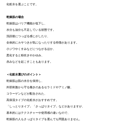
化粧水を選ぶことです。
乾燥肌の場合
乾燥肌はバリア機能が低下し、
水分も油分も不足している状態です。
洗顔後につっぱる感じがしたり、
全体的にカサつきが気になったりする特徴があります。
小ジワやくすみなどにつながるほか、
悪化すると粉吹きやかゆみ、
赤みなどを起こすこともあります。
＜化粧水選びのポイント＞
乾燥肌は肌の水分を保持し、
外部刺激から守る働きのあるセラミドやアミノ酸、
コラーゲンなどが配合された、
高保湿タイプの化粧水がおすすめです。
「しっとりタイプ」「さっぱりタイプ」などがありますが、
基本的にはテクスチャーや使用感の違いなので、
乾燥肌の人もさっぱりタイプを選んでも問題ありません。