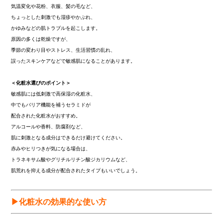
気温変化や花粉、衣服、髪の毛など、
ちょっとした刺激でも湿疹やかぶれ、
かゆみなどの肌トラブルを起こします。
原因の多くは乾燥ですが、
季節の変わり目やストレス、生活習慣の乱れ、
誤ったスキンケアなどで敏感肌になることがあります。
＜化粧水選びのポイント＞
敏感肌には低刺激で高保湿の化粧水、
中でもバリア機能を補うセラミドが
配合された化粧水がおすすめ。
アルコールや香料、防腐剤など、
肌に刺激となる成分はできるだけ避けてください。
赤みやヒリつきが気になる場合は、
トラネキサム酸やグリチルリチン酸ジカリウムなど、
肌荒れを抑える成分が配合されたタイプもいいでしょう。
▶化粧水の効果的な使い方