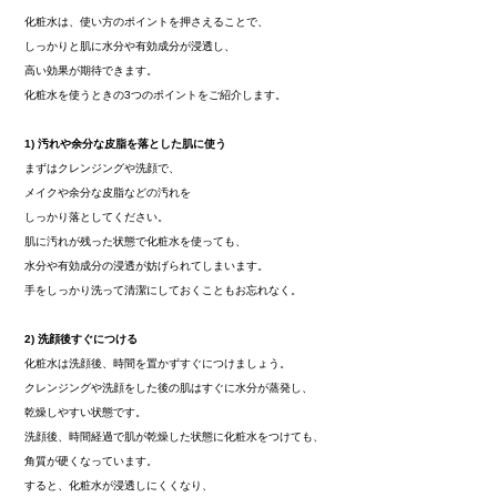
化粧水は、使い方のポイントを押さえることで、
しっかりと肌に水分や有効成分が浸透し、
高い効果が期待できます。
化粧水を使うときの3つのポイントをご紹介します。
1)
汚れや余分な皮脂を落とした肌に使う
まずはクレンジングや洗顔で、
メイクや余分な皮脂などの汚れを
しっかり落としてください。
肌に汚れが残った状態で化粧水を使っても、
水分や有効成分の浸透が妨げられてしまいます。
手をしっかり洗って清潔にしておくこともお忘れなく。
2)
洗顔後すぐにつける
化粧水は洗顔後、時間を置かずすぐにつけましょう。
クレンジングや洗顔をした後の肌はすぐに水分が蒸発し、
乾燥しやすい状態です。
洗顔後、時間経過で肌が乾燥した状態に化粧水をつけても、
角質が硬くなっています。
すると、化粧水が浸透しにくくなり、