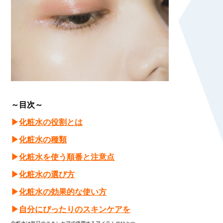
～目次～
▶
化粧水の役割とは
▶
化粧水の種類
▶
化粧水を使う順番と注意点
▶
化粧水の選び方
▶
化粧水の効果的な使い方
▶
自分にぴったりのスキンケアを