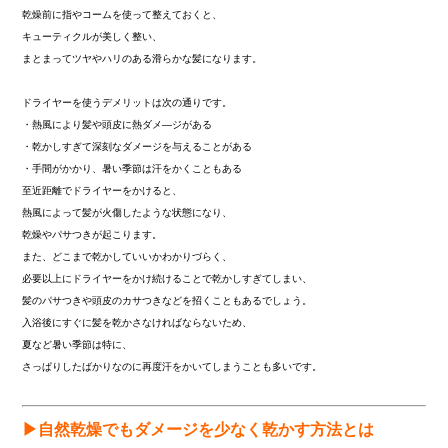
乾燥前に指やコームを使って整えておくと、
キューティクルが美しく整い、
まとまってツヤやハリのある滑らかな髪になります。
ドライヤーを使うデメリットは次の通りです。
・熱風により髪や頭皮に熱ダメ―ジがある
・乾かしすぎて深刻なダメージを与えることがある
・手間がかかり、暑い季節は汗をかくこともある
至近距離でドライヤーをかけると、
熱風によって髪が火傷したような状態になり、
乾燥やパサつきが起こります。
また、どこまで乾かしていいかわかりづらく、
必要以上にドライヤーをかけ続けることで乾かしすぎてしまい、
髪のパサつきや頭皮のカサつきなどを招くこともあるでしょう。
入浴後にすぐに髪を乾かさなければならないため、
夏など暑い季節は特に、
さっぱりしたばかりなのに再度汗をかいてしまうことも多いです。
▶自然乾燥でもダメージを少なく乾かす方法とは