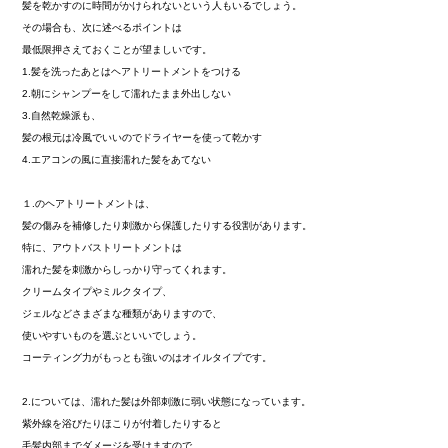
髪を乾かすのに時間がかけられないという人もいるでしょう。
その場合も、次に述べるポイントは
最低限押さえておくことが望ましいです。
1.髪を洗ったあとはヘアトリートメントをつける
2.朝にシャンプーをして濡れたまま外出しない
3.自然乾燥派も、
髪の根元は冷風でいいのでドライヤーを使って乾かす
4.エアコンの風に直接濡れた髪をあてない
１.のヘアトリートメントは、
髪の傷みを補修したり刺激から保護したりする役割があります。
特に、アウトバストリートメントは
濡れた髪を刺激からしっかり守ってくれます。
クリームタイプやミルクタイプ、
ジェルなどさまざまな種類がありますので、
使いやすいものを選ぶといいでしょう。
コーティング力がもっとも強いのはオイルタイプです。
2.については、濡れた髪は外部刺激に弱い状態になっています。
紫外線を浴びたりほこりが付着したりすると
毛髪内部までダメージを受けますので、