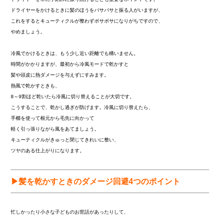
ドライヤーをかけるときに髪のほうをバサバサと振る人がいますが、
これをするとキューティクルが整わずボサボサになりがちですので、
やめましょう。
冷風でかけるときは、もう少し近い距離でも構いません。
時間がかかりますが、最初から冷風モードで乾かすと
髪や頭皮に熱ダメージを与えずにすみます。
熱風で乾かすときも、
8～9割ほど乾いたら冷風に切り替えることが大切です。
こうすることで、乾かし過ぎが防げます。冷風に切り替えたら、
手櫛を使って根元から毛先に向かって
軽く引っ張りながら風をあてましょう。
キューティクルがきゅっと閉じてきれいに整い、
ツヤのある仕上がりになります。
▶髪を乾かすときのダメージ回避4つのポイント
忙しかったり小さな子どものお世話があったりして、