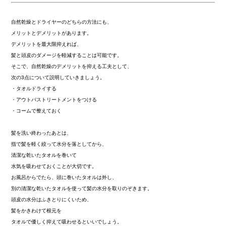
自然乾燥とドライヤーのどちらの方法にも、
メリットとデメリットがあります。
デメリットを最大限抑えれば、
髪と頭皮のダメージを軽減することは可能です。
そこで、自然乾燥のデメリットを抑える工夫として、
次の3点について説明していきましょう。
・タオルドライする
・アウトバストリートメントをつける
・コームで整えておく
髪を洗い終わったあとは、
指で髪を軽く絞って水分を落としてから、
清潔な乾いたタオルを巻いて
水気を吸わせておくことが大切です。
お風呂からでたら、頭に巻いたタオルは外し、
別の清潔な乾いたタオルを使って髪の水分を取りのぞきます。
頭皮の水分はふきとりにくいため、
髪をかきわけて根元を
タオルで優しく抑えて吸わせるといいでしょう。