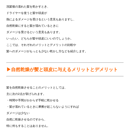
洗髪後の濡れた髪を乾かすとき、
ドライヤーを使うと髪や頭皮が
熱によるダメージを受けるという意見もありますし、
自然乾燥にすると髪が濡れているときに
ダメージを受けるという意見もあります。
いったい、どちらが髪や頭皮にいいのでしょうか。
ここでは、それぞれのメリットとデメリットの比較や
髪へのダメージがもっとも少ない乾かし方などを紹介します。
▶自然乾燥が髪と頭皮に与えるメリットとデメリット
髪を自然乾燥させることのメリットとしては、
主に次の2点が挙げられます。
・時間や手間がかからず手軽に乾かせる
・髪が濡れているときに摩擦が起こらないようにすれば
ダメージは少ない
自然に乾燥させるのですから、
特に何もすることはありません。