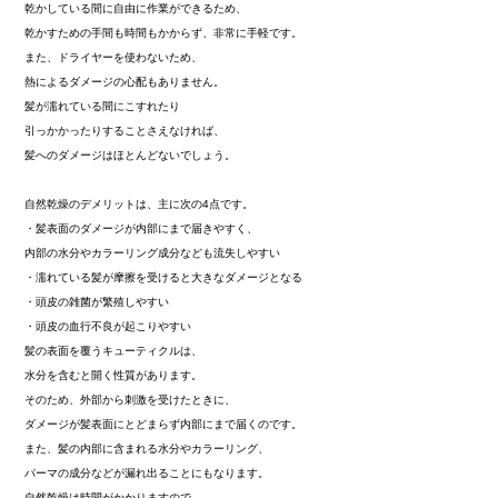
乾かしている間に自由に作業ができるため、
乾かすための手間も時間もかからず、非常に手軽です。
また、ドライヤーを使わないため、
熱によるダメージの心配もありません。
髪が濡れている間にこすれたり
引っかかったりすることさえなければ、
髪へのダメージはほとんどないでしょう。
自然乾燥のデメリットは、主に次の4点です。
・髪表面のダメージが内部にまで届きやすく、
内部の水分やカラーリング成分なども流失しやすい
・濡れている髪が摩擦を受けると大きなダメージとなる
・頭皮の雑菌が繁殖しやすい
・頭皮の血行不良が起こりやすい
髪の表面を覆うキューティクルは、
水分を含むと開く性質があります。
そのため、外部から刺激を受けたときに、
ダメージが髪表面にとどまらず内部にまで届くのです。
また、髪の内部に含まれる水分やカラーリング、
パーマの成分などが漏れ出ることにもなります。
自然乾燥は時間がかかりますので、