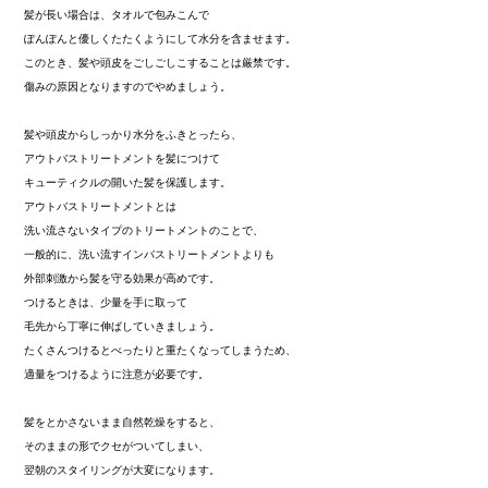
髪が長い場合は、タオルで包みこんで
ぽんぽんと優しくたたくようにして水分を含ませます。
このとき、髪や頭皮をごしごしこすることは厳禁です。
傷みの原因となりますのでやめましょう。
髪や頭皮からしっかり水分をふきとったら、
アウトバストリートメントを髪につけて
キューティクルの開いた髪を保護します。
アウトバストリートメントとは
洗い流さないタイプのトリートメントのことで、
一般的に、洗い流すインバストリートメントよりも
外部刺激から髪を守る効果が高めです。
つけるときは、少量を手に取って
毛先から丁寧に伸ばしていきましょう。
たくさんつけるとべったりと重たくなってしまうため、
適量をつけるように注意が必要です。
髪をとかさないまま自然乾燥をすると、
そのままの形でクセがついてしまい、
翌朝のスタイリングが大変になります。