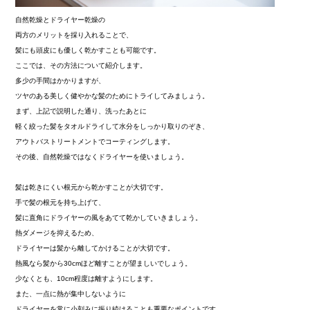
自然乾燥とドライヤー乾燥の
両方のメリットを採り入れることで、
髪にも頭皮にも優しく乾かすことも可能です。
ここでは、その方法について紹介します。
多少の手間はかかりますが、
ツヤのある美しく健やかな髪のためにトライしてみましょう。
まず、上記で説明した通り、洗ったあとに
軽く絞った髪をタオルドライして水分をしっかり取りのぞき、
アウトバストリートメントでコーティングします。
その後、自然乾燥ではなくドライヤーを使いましょう。
髪は乾きにくい根元から乾かすことが大切です。
手で髪の根元を持ち上げて、
髪に直角にドライヤーの風をあてて乾かしていきましょう。
熱ダメージを抑えるため、
ドライヤーは髪から離してかけることが大切です。
熱風なら髪から30cmほど離すことが望ましいでしょう。
少なくとも、10cm程度は離すようにします。
また、一点に熱が集中しないように
ドライヤーを常に小刻みに振り続けることも重要なポイントです。